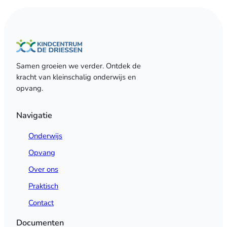
Ga
naar
Meld je aan
de
inhoud
Samen groeien we verder. Ontdek de
kracht van kleinschalig onderwijs en
opvang.
Navigatie
Onderwijs
Opvang
Over ons
Praktisch
Contact
Documenten